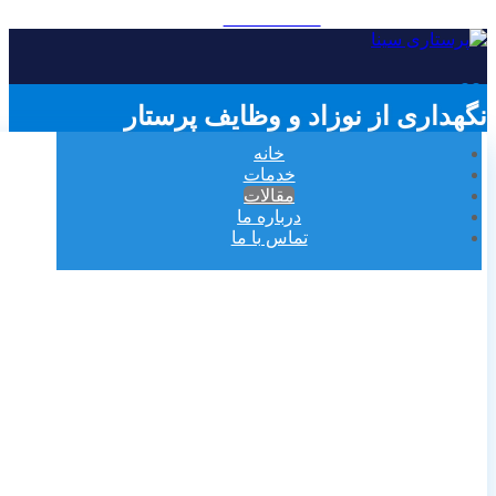
09121896185
نگهداری از نوزاد و وظایف پرستار
خانه
خدمات
مقالات
درباره ما
تماس با ما