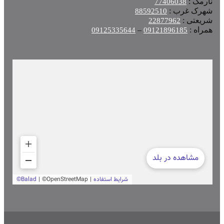
نارمک :
77406038
شهرک غرب :
88592510
شریعتی :
22877962
همراه :
–
09125335644
09121896185