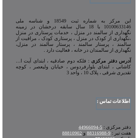
این مرکز به شماره ثبت 18549 و شناسه ملی
10100633146 با 18 سال سابقه درخشان در زمینه
نگهداری از سالمند در منزل ، خدمات پرستاری در منزل
،نگهداری از کودک در منزل ، پرستاری کودک ، مراقبت از
سالمند ، پرستار سالمند ، پرستار سالمند در منزل،
نگهداری از سالمندان در خانه ، فعالیت دارد .
آدرس دفتر مرکزی
: فلکه دوم صادقیه ، ابتدای آیت ا…
کاشانی ، ابتدای بلوارفردوس ، خیابان ولیعصر ، کوچه
تقدیری شرقی ، پلاک 10 ، واحد 3
اطلاعات تماس :
دفتر مرکزی :
5-44966094
هفت تیر :
و
88810902
9-88316988