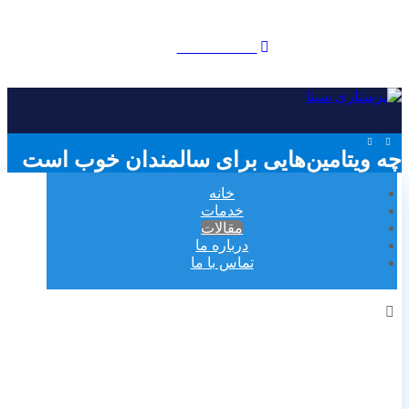
09121896185
چه ویتامین‌هایی برای سالمندان خوب است
خانه
خدمات
مقالات
درباره ما
تماس با ما