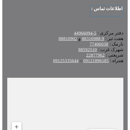
اطلاعات تماس :
دفتر مرکزی :
5-44966094
هفت تیر :
و
88810902
9-88316988
نارمک :
77406038
شهرک غرب :
88592510
شریعتی :
22877962
همراه :
–
09125335644
09121896185