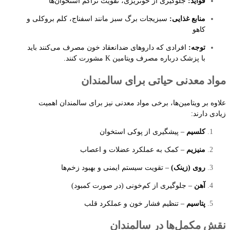
فواید:
جلوگیری از خونریزی، تقویت تراکم استخوان‌ها
منابع غذایی:
سبزیجات برگ سبز مانند اسفناج، کلم بروکلی و
کاهو
توجه:
افرادی که داروهای ضدانعقاد خون مصرف می‌کنند باید
با پزشک درباره مصرف ویتامین K مشورت کنند.
مواد معدنی حیاتی برای سالمندان
علاوه بر ویتامین‌ها، برخی مواد معدنی نیز برای سالمندان اهمیت
زیادی دارند:
کلسیم
– پیشگیری از پوکی استخوان
منیزیم
– کمک به عملکرد عضلات و اعصاب
روی (زینک)
– تقویت سیستم ایمنی و بهبود زخم‌ها
آهن
– جلوگیری از کم‌خونی (در صورت کمبود)
پتاسیم
– تنظیم فشار خون و عملکرد قلب
نقش مکمل‌ها در سالمندان