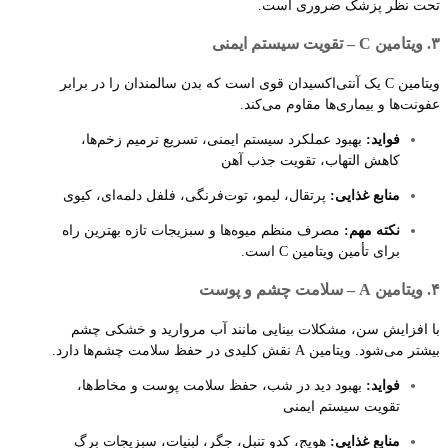
تحت نظر پزشک ضروری است.
۳. ویتامین C – تقویت سیستم ایمنی
ویتامین C یک آنتی‌اکسیدان قوی است که بدن سالمندان را در برابر
عفونت‌ها و بیماری‌ها مقاوم می‌کند.
فواید:
بهبود عملکرد سیستم ایمنی، تسریع ترمیم زخم‌ها،
کاهش التهاب، تقویت جذب آهن
منابع غذایی:
پرتقال، لیمو، توت‌فرنگی، فلفل دلمه‌ای، کیوی
نکته مهم:
مصرف منظم میوه‌ها و سبزیجات تازه بهترین راه
برای تأمین ویتامین C است.
۴. ویتامین A – سلامت چشم و پوست
با افزایش سن، مشکلات بینایی مانند آب مروارید و خشکی چشم
بیشتر می‌شود. ویتامین A نقش کلیدی در حفظ سلامت چشم‌ها دارد.
فواید:
بهبود دید در شب، حفظ سلامت پوست و مخاط‌ها،
تقویت سیستم ایمنی
منابع غذایی:
هویج، کدو تنبل، جگر، لبنیات، سبزیجات برگ