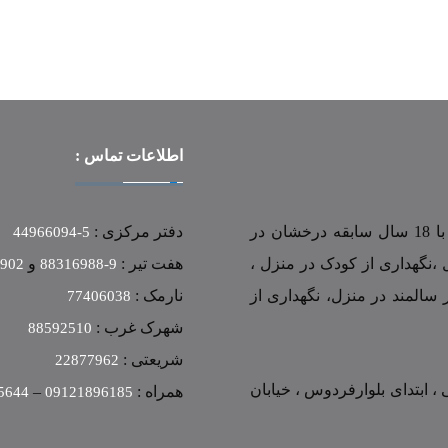
اطلاعات تماس :
این مرکز به شماره ثبت 18549 و شناسه ملی 10100633146 با 18 سال سابقه درخشان در
دفتر مرکزی :
5-44966094
 ،نگهداری از کودک در منزل ،
هفت تیر :
و
0902
9-88316988
 سالمند در منزل، نگهداری از
نارمک :
77406038
شهرک غرب :
88592510
شریعتی :
22877962
، ابتدای بلوارفردوس ، خیابان
همراه :
–
5644
09121896185