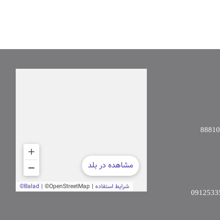
8881
0912533