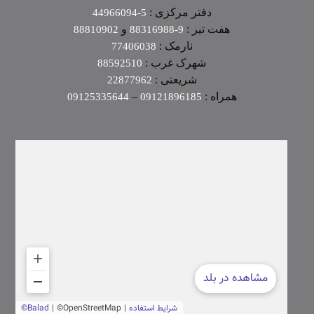
دفتر مرکزی :
5-44966094
هفت تیر :
و
88810902
9-88316988
نارمک :
77406038
شهرک غرب :
88592510
شریعتی :
22877962
همراه :
–
09125335644
09121896185