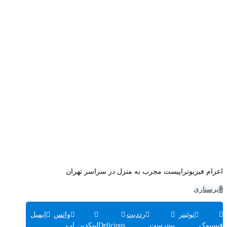
اعزام فیزیوتراپیست مجرب به منزل در سراسر تهران
پرستاری
توئیتر
رددیت
واتس
ایمیل
فیسبوک
پینترست
Delicious
لینکدین
اپ