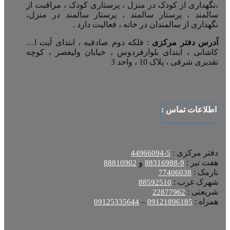
،نگهداری از کودک در منزل ، پرستاری کودک ، مراقبت از
سالمند ، پرستار سالمند ، پرستار سالمند در منزل،
نگهداری از سالمندان در خانه ، فعالیت دارد .
آدرس دفتر مرکزی
: فلکه دوم صادقیه ، ابتدای آیت ا…
کاشانی ، ابتدای بلوارفردوس ، خیابان ولیعصر ، کوچه
تقدیری شرقی ، پلاک 10 ، واحد 3
اطلاعات تماس :
دفتر مرکزی :
5-44966094
هفت تیر :
و
88810902
9-88316988
نارمک :
77406038
شهرک غرب :
88592510
شریعتی :
22877962
همراه :
–
09125335644
09121896185