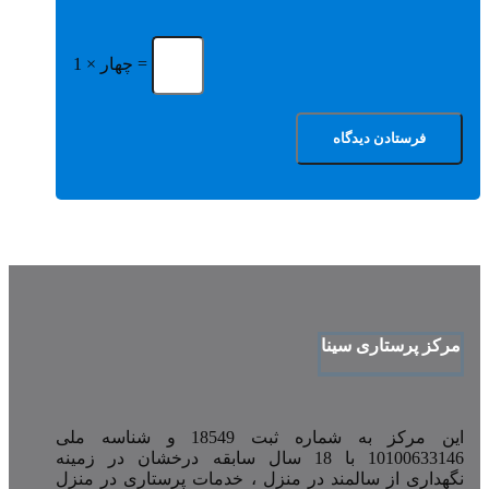
چهار × 1 =
مرکز پرستاری سینا
این مرکز به شماره ثبت 18549 و شناسه ملی
10100633146 با 18 سال سابقه درخشان در زمینه
نگهداری از سالمند در منزل ، خدمات پرستاری در منزل