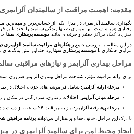
مقدمه: اهمیت مراقبت از سالمندان آلزایمری
نگهداری سالمند آلزایمری در منزل یکی از حساس‌ترین و مهم‌ترین مس
رفتاری همراه است. این بیماری نه تنها زندگی سالمند را تحت تأثیر قرا
منزل با کمک مراکز معتبر و حرفه‌ای مانند
موسسه پرستاری سینا
می‌
در این مقاله، به بررسی جامع
راهکارهای مراقبت سالمند آلزایمری د
مزایای همکاری با
موسسه پرستاری سینا
پرداخته‌ایم. متن به‌گونه‌ا
مراحل بیماری آلزایمر و نیازهای مراقبتی سالم
برای ارائه مراقبت مؤثر، شناخت مراحل بیماری آلزایمر ضروری است
مرحله اولیه آلزایمر:
شامل فراموشی‌های جزئی، اختلال در تمر
مرحله میانی آلزایمر:
اختلالات رفتاری، سردرگمی در مکان و زم
مرحله پیشرفته آلزایمر:
نیاز به مراقبت ۲۴ ساعته، از دست دادن استقلال، مشکلات حرکتی و گاهی رفتارهای پرخاشگرانه.
با درک این مراحل، خانواده‌ها و پرستاران می‌توانند
برنامه مراقبتی 
ایجاد محیط امن برای سالمند آلزایمری در منز