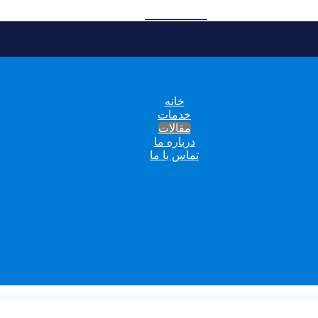
09121896185
خانه
خدمات
مقالات
درباره ما
تماس با ما