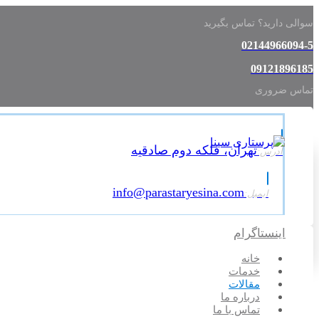
سوالی دارید؟ تماس بگیرید
02144966094-5
09121896185
تماس ضروری
تهران، فلکه دوم صادقیه
آدرس:
info@parastaryesina.com
ایمیل:
اینستاگرام
خانه
خدمات
مقالات
درباره ما
تماس با ما