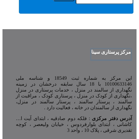
مرکز پرستاری سینا
این مرکز به شماره ثبت 18549 و شناسه ملی
10100633146 با 18 سال سابقه درخشان در زمینه
نگهداری از سالمند در منزل ، خدمات پرستاری در منزل
،نگهداری از کودک در منزل ، پرستاری کودک ، مراقبت از
سالمند ، پرستار سالمند ، پرستار سالمند در منزل،
نگهداری از سالمندان در خانه ، فعالیت دارد .
آدرس دفتر مرکزی
: فلکه دوم صادقیه ، ابتدای آیت ا…
کاشانی ، ابتدای بلوارفردوس ، خیابان ولیعصر ، کوچه
تقدیری شرقی ، پلاک 10 ، واحد 3