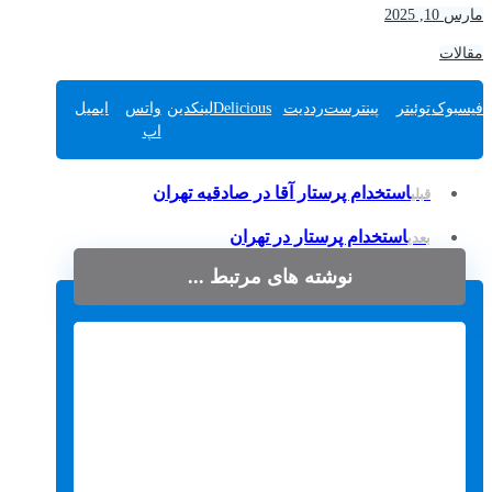
مارس 10, 2025
مقالات
فیسبوک
توئیتر
پینترست
رددیت
Delicious
لینکدین
واتس
ایمیل
اپ
استخدام پرستار آقا در صادقیه تهران
قبلی
استخدام پرستار در تهران
بعدی
نوشته های مرتبط ...