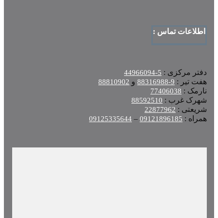
اطلاعات تماس :
دفتر مرکزی :
5-44966094
هفت تیر :
و
88810902
9-88316988
نارمک :
77406038
شهرک غرب :
88592510
شریعتی :
22877962
همراه :
–
09125335644
09121896185