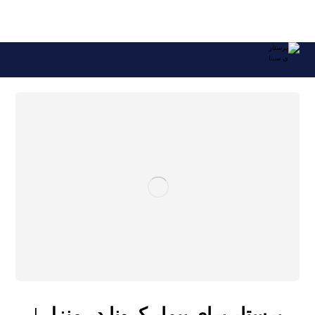
09121896185
پرستار برای بیمار کرونا در منزل | مرکز
پرستاری سینا
پرستار برای بیمار کرونا در منزل |