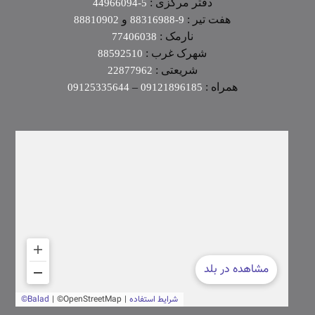
دفتر مرکزی :
5-44966094
هفت تیر :
و
88810902
9-88316988
نارمک :
77406038
شهرک غرب :
88592510
شریعتی :
22877962
همراه :
–
09125335644
09121896185