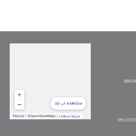
8881
0912533