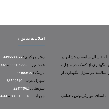
اطلاعات تماس :
این مرکز به شماره ثبت 18549 و شناسه ملی 10100633146 با 18 سال سابقه درخشان در
دفتر مرکزی :
5-44966094
 ،نگهداری از کودک در منزل ،
هفت تیر :
و
0902
9-88316988
 سالمند در منزل، نگهداری از
نارمک :
77406038
شهرک غرب :
88592510
شریعتی :
22877962
، ابتدای بلوارفردوس ، خیابان
همراه :
–
5644
09121896185