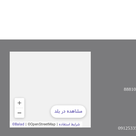
8881
0912533