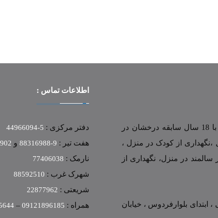
اطلاعات تماس :
این مرکز به شماره ثبت 18549 و شناسه ملی 10100633146 با 18 سال سابقه درخشان در
دفتر مرکزی :
5-44966094
 ،نگهداری از کودک در منزل ،
هفت تیر :
و
0902
9-88316988
 سالمند در منزل، نگهداری از
نارمک :
77406038
شهرک غرب :
88592510
شریعتی :
22877962
، ابتدای بلوارفردوس ، خیابان
همراه :
–
5644
09121896185